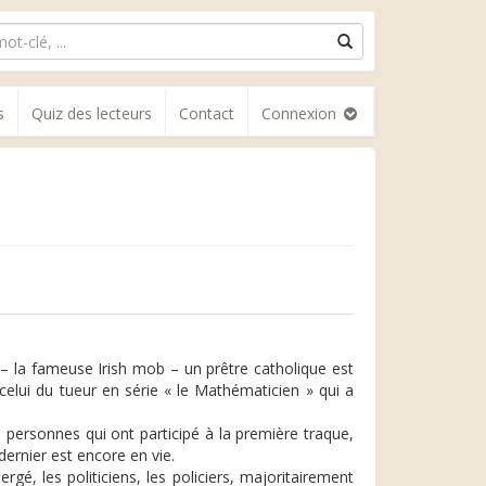
s
Quiz des lecteurs
Contact
Connexion
le – la fameuse Irish mob – un prêtre catholique est
lui du tueur en série « le Mathématicien » qui a
.
s personnes qui ont participé à la première traque,
dernier est encore en vie.
rgé, les politiciens, les policiers, majoritairement