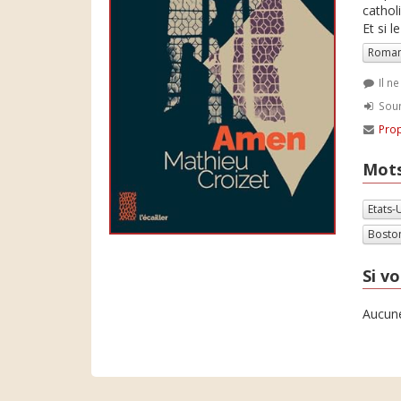
cathol
Et si 
Roman
Il n
Soum
Prop
Mots
Etats-
Bosto
Si vo
Aucune