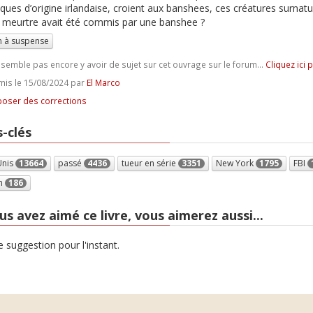
iques d’origine irlandaise, croient aux banshees, ces créatures surnatu
le meurtre avait été commis par une banshee ?
 à suspense
e semble pas encore y avoir de sujet sur cet ouvrage sur le forum...
Cliquez ici 
is le 15/08/2024 par
El Marco
oser des corrections
-clés
Unis
13664
passé
4436
tueur en série
3351
New York
1795
FBI
n
186
us avez aimé ce livre, vous aimerez aussi...
 suggestion pour l'instant.