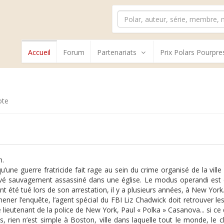
Accueil
Forum
Partenariats
Prix Polars Pourpre
ote
n.
qu’une guerre fratricide fait rage au sein du crime organisé de la vil
vé sauvagement assassiné dans une église. Le modus operandi est ce
nt été tué lors de son arrestation, il y a plusieurs années, à New York
ener l’enquête, l’agent spécial du FBI Liz Chadwick doit retrouver le
e lieutenant de la police de New York, Paul « Polka » Casanova... si ce 
s, rien n’est simple à Boston, ville dans laquelle tout le monde, le cle