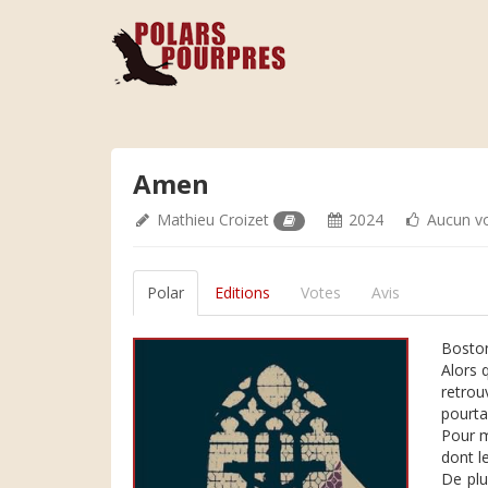
Amen
Mathieu Croizet
2024
Aucun v
Polar
Editions
Votes
Avis
Bosto
Alors 
retrou
pourta
Pour m
dont l
De plu