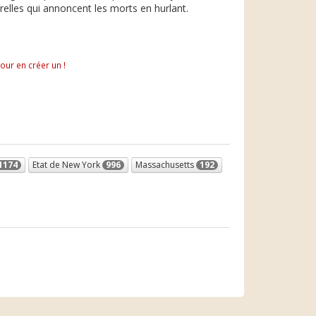
relles qui annoncent les morts en hurlant.
pour en créer un !
1174
Etat de New York
996
Massachusetts
192