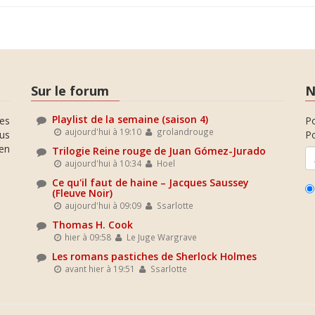
Sur le forum
N
Playlist de la semaine (saison 4)
es
P
aujourd'hui à 19:10
grolandrouge
ous
Po
en
Trilogie Reine rouge de Juan Gómez-Jurado
aujourd'hui à 10:34
Hoel
Ce qu'il faut de haine – Jacques Saussey
(Fleuve Noir)
aujourd'hui à 09:09
Ssarlotte
Thomas H. Cook
hier à 09:58
Le Juge Wargrave
Les romans pastiches de Sherlock Holmes
avant hier à 19:51
Ssarlotte