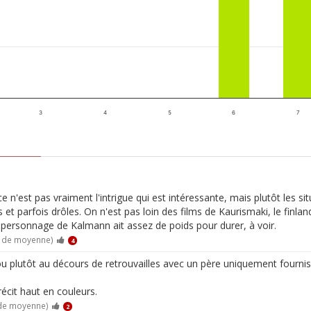
3
4
5
6
7
'est pas vraiment l'intrigue qui est intéressante, mais plutôt les sit
t parfois drôles. On n'est pas loin des films de Kaurismaki, le finland
e personnage de Kalmann ait assez de poids pour durer, à voir.
0 de moyenne)
4
ou plutôt au décours de retrouvailles avec un père uniquement fourniss
récit haut en couleurs.
 de moyenne)
2