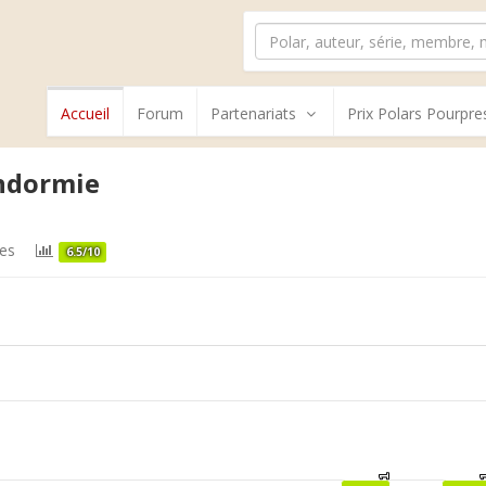
Accueil
Forum
Partenariats
Prix Polars Pourpre
ndormie
es
6.5/10
1
1