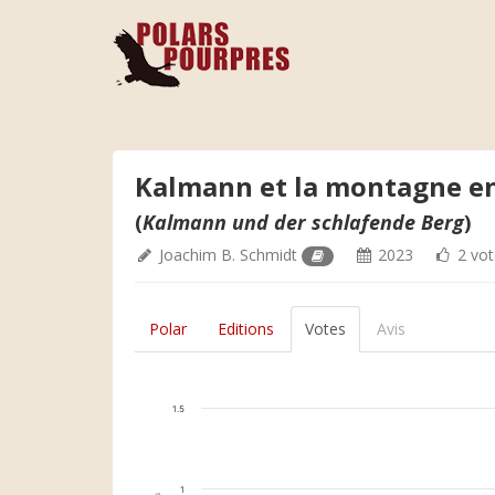
Kalmann et la montagne e
(
Kalmann und der schlafende Berg
)
Joachim B. Schmidt
2023
2 vot
Polar
Editions
Votes
Avis
1.5
1