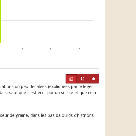
8
9
10
uations un peu décalées (expliquées par le léger
ais, sauf que c'est écrit par un suisse et que cela
eur de graine, dans les pas balourds d’histrions