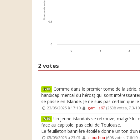
Nombre de votes
0.5
0
0
1
2
2 votes
Comme dans le premier tome de la série, ce n
6/10
handicap mental du héros) qui sont intéressantes e
se passe en Islande. Je ne suis pas certain que l
23/05/2025 à 17:10
gamille67
(2638 votes, 7.3/1
Un jeune islandais se retrouve, malgré lui 
7/10
face au capitole, pas celui de Toulouse.
Le feuilleton bannière étoilée donne un ton d’un 
05/03/2025 à 23:07
chouchou
(608 votes, 7.6/10