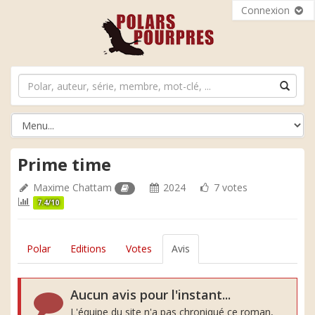
Connexion
Prime time
Maxime Chattam
2024
7 votes
7.4/10
Polar
Editions
Votes
Avis
Aucun avis pour l'instant...
L'équipe du site n'a pas chroniqué ce roman,