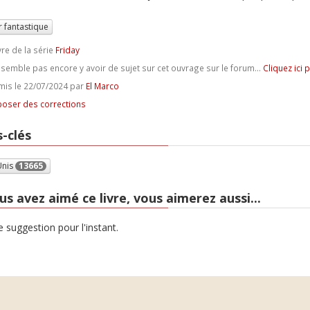
r fantastique
vre de la série
Friday
e semble pas encore y avoir de sujet sur cet ouvrage sur le forum...
Cliquez ici 
is le 22/07/2024 par
El Marco
oser des corrections
-clés
Unis
13665
us avez aimé ce livre, vous aimerez aussi...
 suggestion pour l'instant.