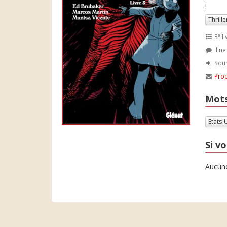
!
Thrille
e
3
li
Il n
Soum
Prop
Mots
Etats-
Si vo
Aucune