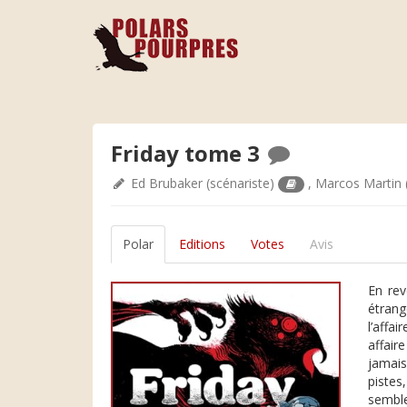
Friday tome 3
Ed Brubaker
(scénariste)
,
Marcos Martin
Polar
Editions
Votes
Avis
En rev
étrang
l’affa
affair
jamais
pistes
semble