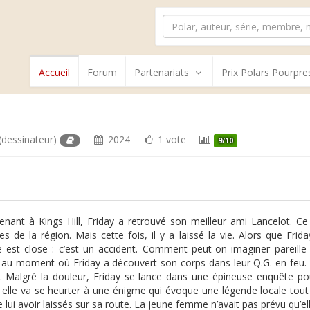
Accueil
Forum
Partenariats
Prix Polars Pourpre
(dessinateur)
2024
1 vote
9/10
enant à Kings Hill, Friday a retrouvé son meilleur ami Lancelot. Ce
es de la région. Mais cette fois, il y a laissé la vie. Alors que Frid
ire est close : c’est un accident. Comment peut-on imaginer pareille 
e au moment où Friday a découvert son corps dans leur Q.G. en feu. 
. Malgré la douleur, Friday se lance dans une épineuse enquête p
, elle va se heurter à une énigme qui évoque une légende locale tout
 lui avoir laissés sur sa route. La jeune femme n’avait pas prévu qu’e