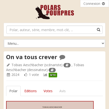
Connexion
On va tous crever
Tobias Aeschbacher
(scénariste)
,
Tobias
Aeschbacher
(dessinateur)
2024
1 vote
8/10
Polar
Editions
Votes
Avis