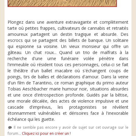
Plongez dans une aventure extravagante et complètement
tarte où petites frappes, cultivateurs de cannabis et retraités
amoureux partagent un destin tragique et absurde. Des
escrocs qui se partagent des billets de banque. Un solitaire
qui espionne sa voisine. Un vieux monsieur qui offre un
gâteau. Un chat roux... Quand un trio de malfrats à la
recherche d'une urne funéraire volée pénètre dans
l'immeuble où résident tous ces personnages, celui-ci se fait
le théâtre d'un ballet macabre où s'échangent coups de
poings, tirs de balles et déclarations d'amour. Dans la veine
d'un film de Tarantino, ce roman graphique du primo auteur
Tobias Aeschbacher marie humour noir, situations absurdes
et une once d'introspection profonde. Guidés par la bêtise,
une morale décalée, des actes de violence impulsive et une
cascade d'imprévus, les protagonistes se révèlent
étonnamment vulnérables et dérisoires face à l'inexorable
échéance qui les guette.
Il ne semble pas encore y avoir de sujet sur cet ouvrage sur le
forum...
Cliquez ici pour en créer un !