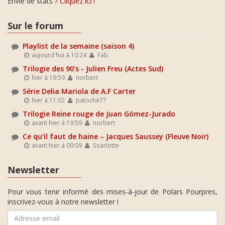
Envie de stats ?
Cliquez ici
!
Sur le forum
Playlist de la semaine (saison 4)
aujourd'hui à 10:24
Fab
Trilogie des 90's - Julien Freu (Actes Sud)
hier à 19:59
norbert
Série Delia Mariola de A.F Carter
hier à 11:02
patoche77
Trilogie Reine rouge de Juan Gómez-Jurado
avant hier à 19:59
norbert
Ce qu'il faut de haine – Jacques Saussey (Fleuve Noir)
avant hier à 09:09
Ssarlotte
Newsletter
Pour vous tenir informé des mises-à-jour de Polars Pourpres,
inscrivez-vous à notre newsletter !