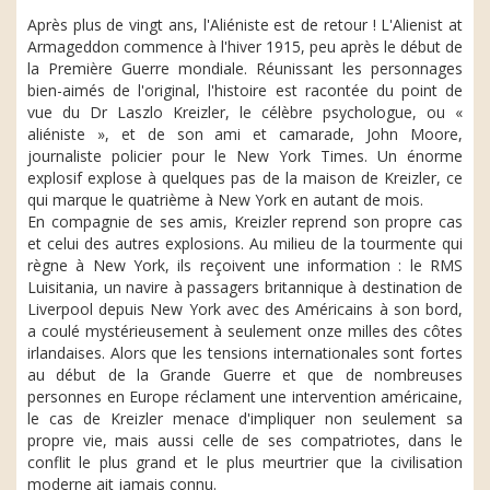
Après plus de vingt ans, l'Aliéniste est de retour ! L'Alienist at
Armageddon commence à l'hiver 1915, peu après le début de
la Première Guerre mondiale. Réunissant les personnages
bien-aimés de l'original, l'histoire est racontée du point de
vue du Dr Laszlo Kreizler, le célèbre psychologue, ou «
aliéniste », et de son ami et camarade, John Moore,
journaliste policier pour le New York Times. Un énorme
explosif explose à quelques pas de la maison de Kreizler, ce
qui marque le quatrième à New York en autant de mois.
En compagnie de ses amis, Kreizler reprend son propre cas
et celui des autres explosions. Au milieu de la tourmente qui
règne à New York, ils reçoivent une information : le RMS
Luisitania, un navire à passagers britannique à destination de
Liverpool depuis New York avec des Américains à son bord,
a coulé mystérieusement à seulement onze milles des côtes
irlandaises. Alors que les tensions internationales sont fortes
au début de la Grande Guerre et que de nombreuses
personnes en Europe réclament une intervention américaine,
le cas de Kreizler menace d'impliquer non seulement sa
propre vie, mais aussi celle de ses compatriotes, dans le
conflit le plus grand et le plus meurtrier que la civilisation
moderne ait jamais connu.