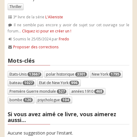
Thriller
e
3
livre de la série
L'Alieniste
Il ne semble pas encore y avoir de sujet sur cet ouvrage sur le
forum...
Cliquez ici pour en créer un !
Soumis le 25/05/2024 par
Fredo
Proposer des corrections
Mots-clés
Etats-Unis
13667
polar historique
3301
New York
1795
bateau
1027
Etat de New York
996
Première Guerre mondiale
527
années 1910
468
bombe
120
psychologue
104
Si vous avez aimé ce livre, vous aimerez
aussi...
Aucune suggestion pour l'instant.