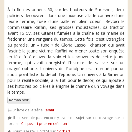
À la fin des années 50, sur les hauteurs de Suresnes, deux
policiers découvrent dans une luxueuse villa le cadavre d'une
jeune femme, tuée d'une balle en plein coeur... Revoici le
commissaire Raffini, ses grosses moustaches, sa traction
avant 15 CV, ses Gitanes fumées à la chaîne et sa manie de
fredonner une rengaine du temps. Cette fois, c'est Étrangère
au paradis, un « tube » de Gloria Lasso... chanson qui avait
fasciné la jeune victime. Raffini va mener toute son enquête
en tête à tête avec la voix et les souvenirs de cette jeune
femme, qui avait enregistré l'histoire de sa vie sur un
magnétophone. L'univers de Rodolphe est marqué par un
souci pointilliste du détail d'époque. Un univers à la Simenon
pour la réalité sociale, à la Tati pour le décor, ce qui ajoute à
ses histoires policières à énigme le charme d'un voyage dans
le temps.
Roman noir
e
3
livre de la série
Raffini
Il ne semble pas encore y avoir de sujet sur cet ouvrage sur le
forum...
Cliquez ici pour en créer un !
Soumis le 09/05/2024 par
Norbert