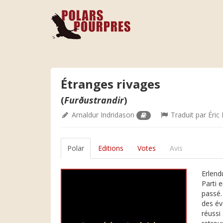
Étranges rivages
(
Furðustrandir
)
Arnaldur Indridason
Traduit par
Éric
Polar
Editions
Votes
Avis
Erlendu
Parti 
passé.
des év
réussi