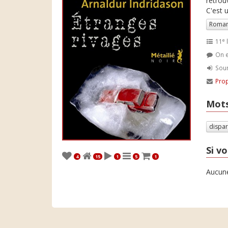
retrou
C'est 
Roman
e
11
l
On e
Soum
Prop
Mots
dispar
Si vo
4
15
1
5
1
Aucune