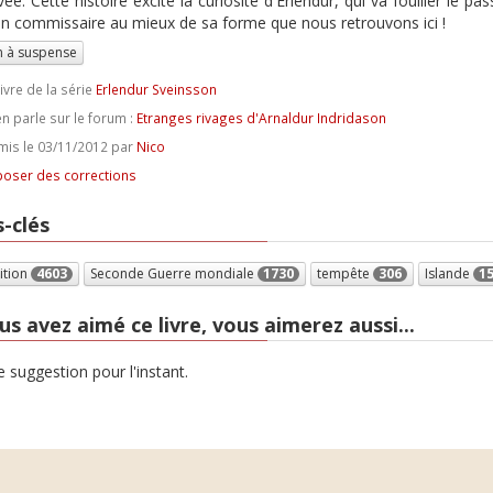
vée. Cette histoire excite la curiosité d'Erlendur, qui va fouiller le p
un commissaire au mieux de sa forme que nous retrouvons ici !
 à suspense
ivre de la série
Erlendur Sveinsson
n parle sur le forum :
Etranges rivages d'Arnaldur Indridason
is le 03/11/2012 par
Nico
oser des corrections
-clés
ition
4603
Seconde Guerre mondiale
1730
tempête
306
Islande
1
us avez aimé ce livre, vous aimerez aussi...
 suggestion pour l'instant.