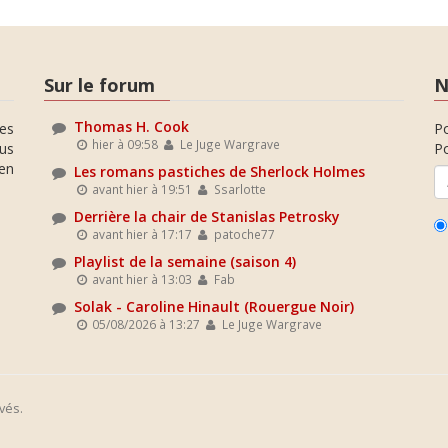
Sur le forum
N
Thomas H. Cook
es
P
hier à 09:58
Le Juge Wargrave
ous
Po
en
Les romans pastiches de Sherlock Holmes
avant hier à 19:51
Ssarlotte
Derrière la chair de Stanislas Petrosky
avant hier à 17:17
patoche77
Playlist de la semaine (saison 4)
avant hier à 13:03
Fab
Solak - Caroline Hinault (Rouergue Noir)
05/08/2026 à 13:27
Le Juge Wargrave
vés.