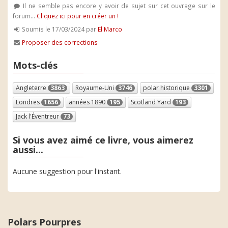
Il ne semble pas encore y avoir de sujet sur cet ouvrage sur le
forum...
Cliquez ici pour en créer un !
Soumis le 17/03/2024 par
El Marco
Proposer des corrections
Mots-clés
Angleterre
3863
Royaume-Uni
3746
polar historique
3301
Londres
1656
années 1890
195
Scotland Yard
193
Jack l'Éventreur
73
Si vous avez aimé ce livre, vous aimerez
aussi...
Aucune suggestion pour l'instant.
Polars Pourpres