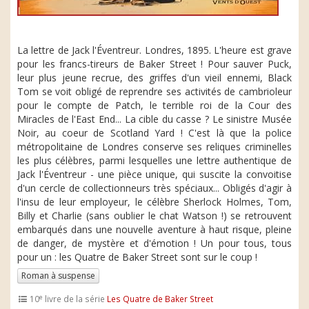
La lettre de Jack l'Éventreur. Londres, 1895. L'heure est grave
pour les francs-tireurs de Baker Street ! Pour sauver Puck,
leur plus jeune recrue, des griffes d'un vieil ennemi, Black
Tom se voit obligé de reprendre ses activités de cambrioleur
pour le compte de Patch, le terrible roi de la Cour des
Miracles de l'East End... La cible du casse ? Le sinistre Musée
Noir, au coeur de Scotland Yard ! C'est là que la police
métropolitaine de Londres conserve ses reliques criminelles
les plus célèbres, parmi lesquelles une lettre authentique de
Jack l'Éventreur - une pièce unique, qui suscite la convoitise
d'un cercle de collectionneurs très spéciaux... Obligés d'agir à
l'insu de leur employeur, le célèbre Sherlock Holmes, Tom,
Billy et Charlie (sans oublier le chat Watson !) se retrouvent
embarqués dans une nouvelle aventure à haut risque, pleine
de danger, de mystère et d'émotion ! Un pour tous, tous
pour un : les Quatre de Baker Street sont sur le coup !
Roman à suspense
e
10
livre de la série
Les Quatre de Baker Street