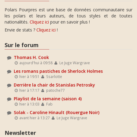
Polars Pourpres est une base de données communautaire sur
les polars et leurs auteurs, de tous styles et de toutes
nationalités.
Cliquez ici
pour en savoir plus !
Envie de stats ?
Cliquez ici
!
Sur le forum
Thomas H. Cook
aujourd'hui à 09:58
Le Juge Wargrave
Les romans pastiches de Sherlock Holmes
hier à 19:51
Ssarlotte
Derrière la chair de Stanislas Petrosky
hier à 17:17
patoche77
Playlist de la semaine (saison 4)
hier à 13:03
Fab
Solak - Caroline Hinault (Rouergue Noir)
avant hier à 13:27
Le Juge Wargrave
Newsletter