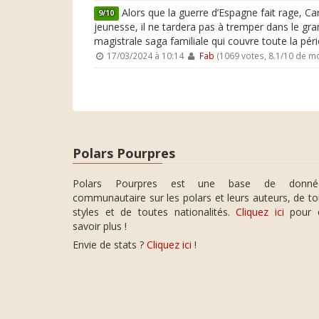
Alors que la guerre d’Espagne fait rage, Car
9/10
jeunesse, il ne tardera pas à tremper dans le gr
magistrale saga familiale qui couvre toute la pé
17/03/2024 à 10:14
Fab
(1069 votes, 8.1/10 de m
Polars Pourpres
Polars Pourpres est une base de donné
communautaire sur les polars et leurs auteurs, de t
styles et de toutes nationalités.
Cliquez ici
pour 
savoir plus !
Envie de stats ?
Cliquez ici
!