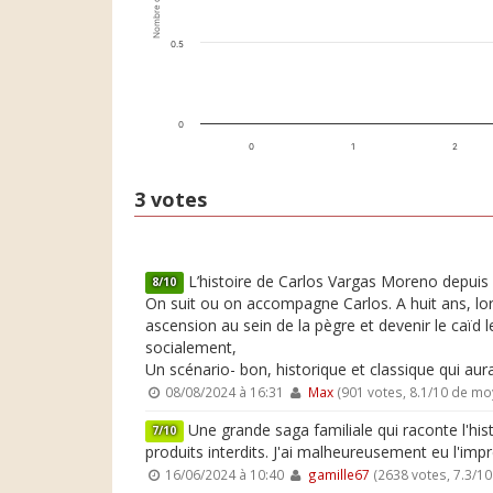
Nombre de votes
0.5
0
0
1
2
3 votes
L’histoire de Carlos Vargas Moreno depuis la
8/10
On suit ou on accompagne Carlos. A huit ans, lors
ascension au sein de la pègre et devenir le caïd 
socialement,
Un scénario- bon, historique et classique qui au
08/08/2024 à 16:31
Max
(901 votes, 8.1/10 de m
Une grande saga familiale qui raconte l'hist
7/10
produits interdits. J'ai malheureusement eu l'impr
16/06/2024 à 10:40
gamille67
(2638 votes, 7.3/1