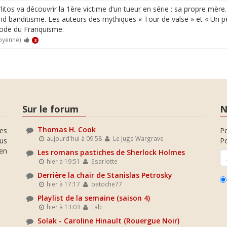
litos va découvrir la 1ère victime d’un tueur en série : sa propre mère.
and banditisme. Les auteurs des mythiques « Tour de valse » et « Un 
riode du Franquisme.
oyenne)
3
Sur le forum
N
Thomas H. Cook
es
P
aujourd'hui à 09:58
Le Juge Wargrave
ous
Po
en
Les romans pastiches de Sherlock Holmes
hier à 19:51
Ssarlotte
Derrière la chair de Stanislas Petrosky
hier à 17:17
patoche77
Playlist de la semaine (saison 4)
hier à 13:03
Fab
Solak - Caroline Hinault (Rouergue Noir)