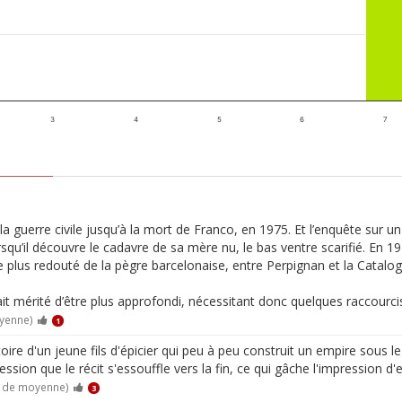
3
4
5
6
7
 guerre civile jusqu’à la mort de Franco, en 1975. Et l’enquête sur un 
qu’il découvre le cadavre de sa mère nu, le bas ventre scarifié. En 19
le plus redouté de la pègre barcelonaise, entre Perpignan et la Catalog
rait mérité d’être plus approfondi, nécessitant donc quelques raccour
oyenne)
1
oire d'un jeune fils d'épicier qui peu à peu construit un empire sous l
ession que le récit s'essouffle vers la fin, ce qui gâche l'impression d
0 de moyenne)
3