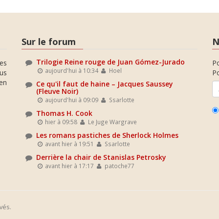
Sur le forum
N
Trilogie Reine rouge de Juan Gómez-Jurado
es
P
aujourd'hui à 10:34
Hoel
ous
Po
en
Ce qu'il faut de haine – Jacques Saussey
(Fleuve Noir)
aujourd'hui à 09:09
Ssarlotte
Thomas H. Cook
hier à 09:58
Le Juge Wargrave
Les romans pastiches de Sherlock Holmes
avant hier à 19:51
Ssarlotte
Derrière la chair de Stanislas Petrosky
avant hier à 17:17
patoche77
vés.