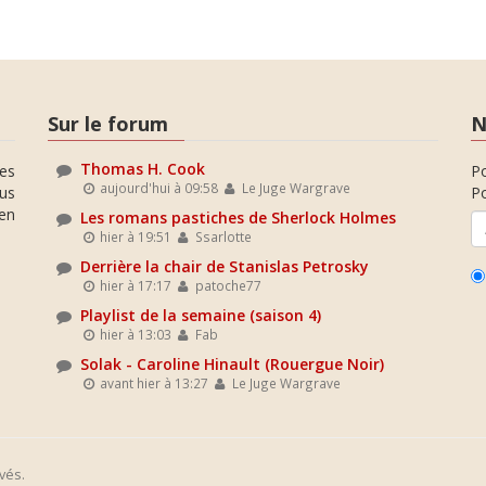
Sur le forum
N
Thomas H. Cook
es
P
aujourd'hui à 09:58
Le Juge Wargrave
ous
Po
en
Les romans pastiches de Sherlock Holmes
hier à 19:51
Ssarlotte
Derrière la chair de Stanislas Petrosky
hier à 17:17
patoche77
Playlist de la semaine (saison 4)
hier à 13:03
Fab
Solak - Caroline Hinault (Rouergue Noir)
avant hier à 13:27
Le Juge Wargrave
vés.