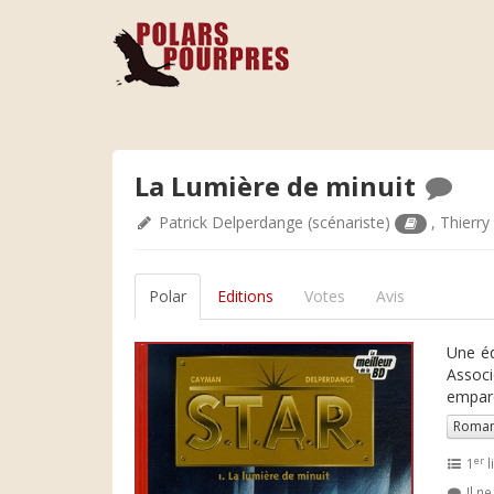
La Lumière de minuit
Patrick Delperdange
(scénariste)
,
Thierr
Polar
Editions
Votes
Avis
Une éq
Associ
empare
Roman
er
1
l
Il n