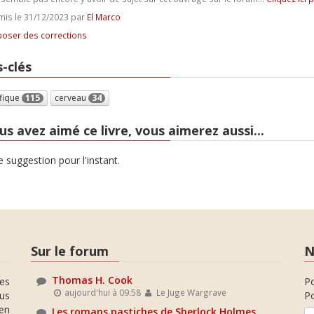
is le 31/12/2023 par
El Marco
oser des corrections
-clés
ifique
115
cerveau
34
us avez aimé ce livre, vous aimerez aussi...
 suggestion pour l'instant.
Sur le forum
N
Thomas H. Cook
es
P
aujourd'hui à 09:58
Le Juge Wargrave
ous
Po
en
Les romans pastiches de Sherlock Holmes