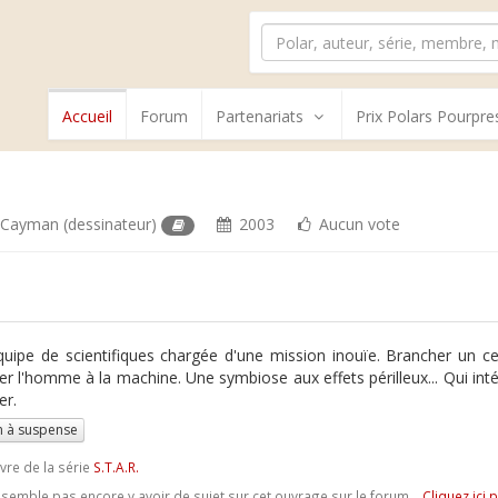
Accueil
Forum
Partenariats
Prix Polars Pourpre
y Cayman
(dessinateur)
2003
Aucun vote
uipe de scientifiques chargée d'une mission inouïe. Brancher un cer
er l'homme à la machine. Une symbiose aux effets périlleux... Qui in
r.
 à suspense
ivre de la série
S.T.A.R.
e semble pas encore y avoir de sujet sur cet ouvrage sur le forum...
Cliquez ici 