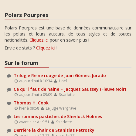
Polars Pourpres
Polars Pourpres est une base de données communautaire sur
les polars et leurs auteurs, de tous styles et de toutes
nationalités.
Cliquez ici
pour en savoir plus !
Envie de stats ?
Cliquez ici
!
Sur le forum
Trilogie Reine rouge de Juan Gómez-Jurado
aujourd'hui à 10:34
Hoel
Ce qu'il faut de haine – Jacques Saussey (Fleuve Noir)
aujourd'hui à 09:09
Ssarlotte
Thomas H. Cook
hier à 09:58
Le Juge Wargrave
Les romans pastiches de Sherlock Holmes
avant hier à 19:51
Ssarlotte
Derrière la chair de Stanislas Petrosky
avant hier à 17:17
patoche77