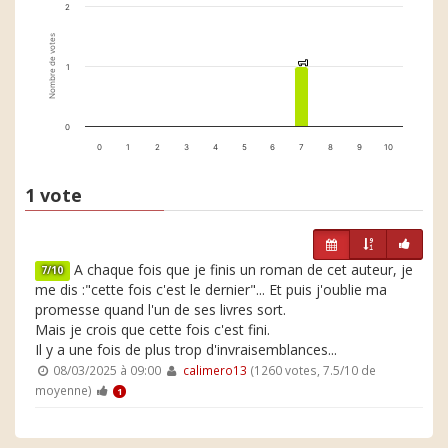
2
Nombre de votes
1
1
1
0
0
1
2
3
4
5
6
7
8
9
10
1 vote
A chaque fois que je finis un roman de cet auteur, je
7/10
me dis :"cette fois c'est le dernier"... Et puis j'oublie ma
promesse quand l'un de ses livres sort.
Mais je crois que cette fois c'est fini.
Il y a une fois de plus trop d'invraisemblances...
08/03/2025 à 09:00
calimero13
(1260 votes, 7.5/10 de
moyenne)
1