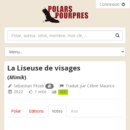
Connexion
La Liseuse de visages
(
Mimik
)
Sebastian Fitzek
Traduit par
Céline Maurice
2022
1 vote
7/10
Polar
Editions
Votes
Avis