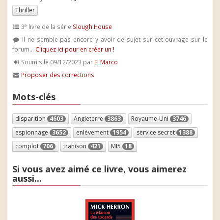
Thriller
e
3
livre de la série
Slough House
Il ne semble pas encore y avoir de sujet sur cet ouvrage sur le
forum...
Cliquez ici pour en créer un !
Soumis le 09/12/2023 par
El Marco
Proposer des corrections
Mots-clés
disparition
4603
Angleterre
3863
Royaume-Uni
3746
espionnage
3652
enlèvement
1954
service secret
1388
complot
706
trahison
421
MI5
18
Si vous avez aimé ce livre, vous aimerez
aussi...