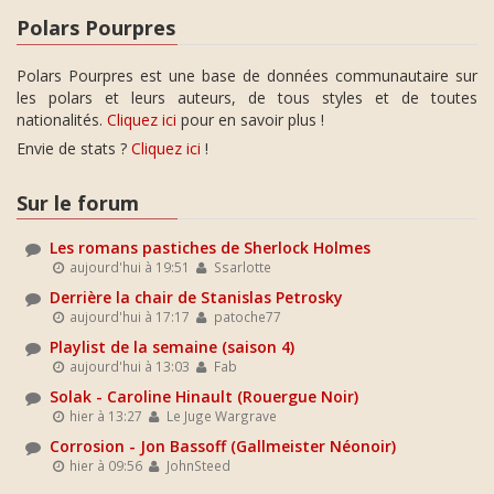
Polars Pourpres
Polars Pourpres est une base de données communautaire sur
les polars et leurs auteurs, de tous styles et de toutes
nationalités.
Cliquez ici
pour en savoir plus !
Envie de stats ?
Cliquez ici
!
Sur le forum
Les romans pastiches de Sherlock Holmes
aujourd'hui à 19:51
Ssarlotte
Derrière la chair de Stanislas Petrosky
aujourd'hui à 17:17
patoche77
Playlist de la semaine (saison 4)
aujourd'hui à 13:03
Fab
Solak - Caroline Hinault (Rouergue Noir)
hier à 13:27
Le Juge Wargrave
Corrosion - Jon Bassoff (Gallmeister Néonoir)
hier à 09:56
JohnSteed