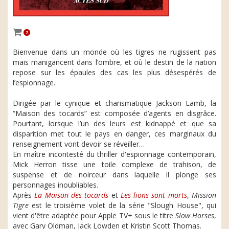
2
Bienvenue dans un monde où les tigres ne rugissent pas
mais manigancent dans l’ombre, et où le destin de la nation
repose sur les épaules des cas les plus désespérés de
l’espionnage.
Dirigée par le cynique et charismatique Jackson Lamb, la
“Maison des tocards” est composée d’agents en disgrâce.
Pourtant, lorsque l’un des leurs est kidnappé et que sa
disparition met tout le pays en danger, ces marginaux du
renseignement vont devoir se réveiller…
En maître incontesté du thriller d'espionnage contemporain,
Mick Herron tisse une toile complexe de trahison, de
suspense et de noirceur dans laquelle il plonge ses
personnages inoubliables.
Après
La Maison des tocards
et
Les lions sont morts
,
Mission
Tigre
est le troisième volet de la série "Slough House", qui
vient d'être adaptée pour Apple TV+ sous le titre
Slow Horses
,
avec Gary Oldman, Jack Lowden et Kristin Scott Thomas.