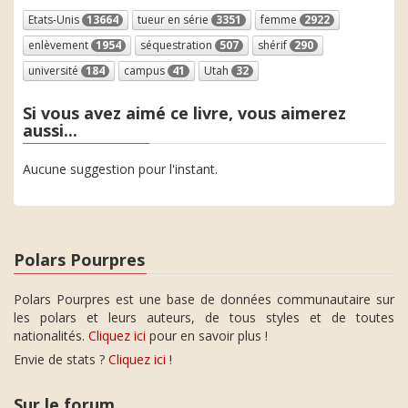
Etats-Unis
13664
tueur en série
3351
femme
2922
enlèvement
1954
séquestration
507
shérif
290
université
184
campus
41
Utah
32
Si vous avez aimé ce livre, vous aimerez
aussi...
Aucune suggestion pour l'instant.
Polars Pourpres
Polars Pourpres est une base de données communautaire sur
les polars et leurs auteurs, de tous styles et de toutes
nationalités.
Cliquez ici
pour en savoir plus !
Envie de stats ?
Cliquez ici
!
Sur le forum