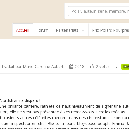
Accueil
Forum
Partenariats
Prix Polars Pourpre
Traduit par
Marie-Caroline Aubert
2018
2 votes
7/1
Nordstrøm a disparu !
une brillante carrière, l’athlète de haut niveau vient de signer une a
ion, elle ne s’est pas présentée à ses rendez-vous avec les médias.
t plusieurs autres célébrités meurent dans des circonstances spectacu
 que l’inspecteur en chef Blix et la jeune blogueuse people Emma