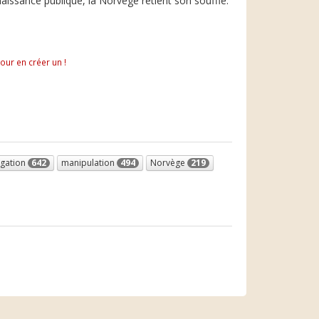
issance publique, la Norvège retient son souffle.
pour en créer un !
igation
642
manipulation
494
Norvège
219