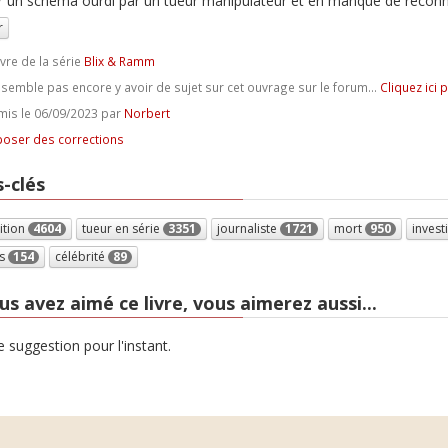
er un schéma ourdi par un tueur manipulateur et en manque de reconna
r
ivre de la série
Blix & Ramm
e semble pas encore y avoir de sujet sur cet ouvrage sur le forum...
Cliquez ici 
is le 06/09/2023 par
Norbert
oser des corrections
-clés
ition
4604
tueur en série
3351
journaliste
1721
mort
950
invest
s
154
célébrité
89
us avez aimé ce livre, vous aimerez aussi...
 suggestion pour l'instant.