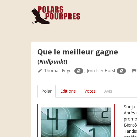
Que le meilleur gagne
(
Nullpunkt
)
Thomas Enger
,
Jørn Lier Horst
Polar
Editions
Votes
Avis
Sonja 
Après 
promot
Bientô
Tandis