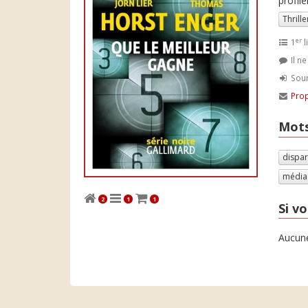
profil
Thrille
er
1
l
Il n
Soum
Prop
Mots
dispar
média
2
1
1
Si vo
Aucune