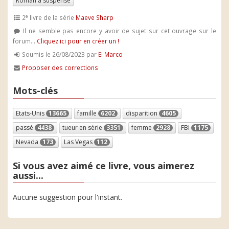
Roman à suspense
e
2
livre de la série
Maeve Sharp
Il ne semble pas encore y avoir de sujet sur cet ouvrage sur le
forum...
Cliquez ici pour en créer un !
Soumis le 26/08/2023 par
El Marco
Proposer des corrections
Mots-clés
Etats-Unis
13665
famille
6202
disparition
4605
passé
4438
tueur en série
3351
femme
2928
FBI
1175
Nevada
173
Las Vegas
112
Si vous avez aimé ce livre, vous aimerez
aussi...
Aucune suggestion pour l'instant.