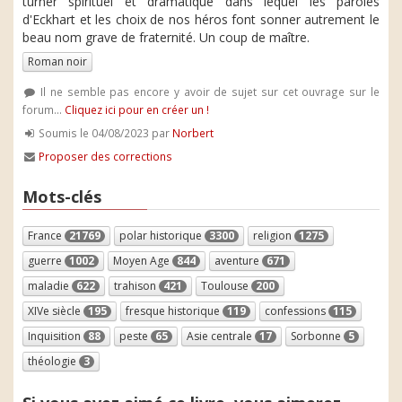
turner spirituel et dramatique dans lequel les paroles
d'Eckhart et les choix de nos héros font sonner autrement le
beau nom grave de fraternité. Un coup de maître.
Roman noir
Il ne semble pas encore y avoir de sujet sur cet ouvrage sur le
forum...
Cliquez ici pour en créer un !
Soumis le 04/08/2023 par
Norbert
Proposer des corrections
Mots-clés
France
21769
polar historique
3300
religion
1275
guerre
1002
Moyen Age
844
aventure
671
maladie
622
trahison
421
Toulouse
200
XIVe siècle
195
fresque historique
119
confessions
115
Inquisition
88
peste
65
Asie centrale
17
Sorbonne
5
théologie
3