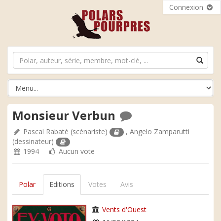
Connexion
Monsieur Verbun
Pascal Rabaté
(scénariste)
,
Angelo Zamparutti
(dessinateur)
1994
Aucun vote
Polar
Editions
Votes
Avis
Vents d'Ouest