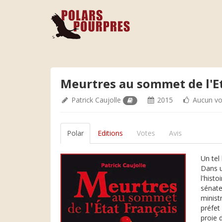
Meurtres au sommet de l'E
Patrick Caujolle
2015
Aucun vo
Polar
Editions
Votes
Avis
Un tel 
Dans u
l'hist
sénate
minist
préfet
proie 