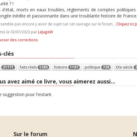
rité ? !
 d'état, morts en eaux troubles, règlements de comptes politiques 
ongée inédite et passionnante dans une troublante histoire de France
e semble pas encore y avoir de sujet sur cet ouvrage sur le forum...
Cliquez ici 
is le 02/07/2023 par
LeJugeW
oser des corrections
-clés
e
21771
faits réels
1285
histoire
1197
politique
728
XXe siècle
us avez aimé ce livre, vous aimerez aussi...
 suggestion pour l'instant.
Sur le forum
N