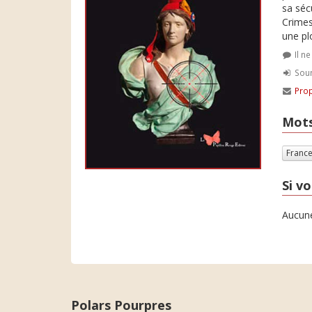
sa sécu
Crimes
une pl
Il n
Soum
Prop
Mots
Franc
Si vo
Aucune
Polars Pourpres