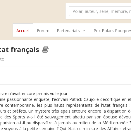
Accueil
Forum
Partenariats
Prix Polars Pourpre
tat français
te
livre n'avait encore jamais vu le jour !
ne passionnante enquête, l'écrivain Patrick Caujolle décortique en e
oire contemporaine, les plus hauts représentants de l'Etat français 
urs et préfets. Un mystère très épais entoure encore la disparition de
re des Sports a-t-il été sauvagement abattu par son épouse dévo
 parisien a-t-il pu disparaître à jamais au milieu de la Méditerranée 
de voyous à la petite semaine ? Qui était ce ministre des Affaires étran