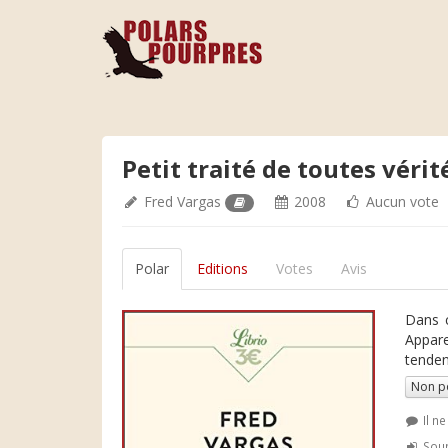
Petit traité de toutes vérit
Fred Vargas
2008
Aucun vote
Polar
Editions
Votes
Avis
Dans c
Appare
tenden
Non p
Il n
Soum