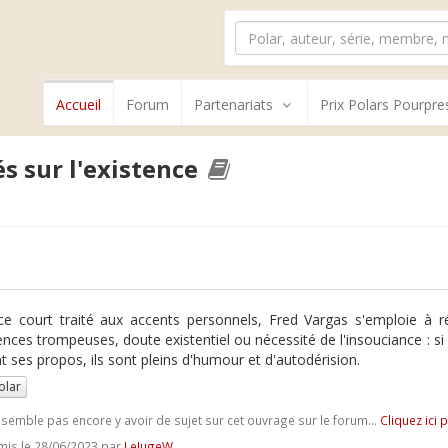
Accueil
Forum
Partenariats
Prix Polars Pourpre
és sur l'existence
e court traité aux accents personnels, Fred Vargas s'emploie à rév
nces trompeuses, doute existentiel ou nécessité de l'insouciance : si 
t ses propos, ils sont pleins d'humour et d'autodérision.
olar
e semble pas encore y avoir de sujet sur cet ouvrage sur le forum...
Cliquez ici 
is le 28/06/2023 par
LeJugeW