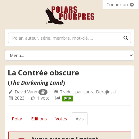
Connexion
La Contrée obscure
(
The Darkening Land
)
David Vann
Traduit par
Laura Derajinski
2023
1 vote
9/10
Polar
Editions
Votes
Avis