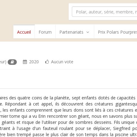
Accueil
Forum
Partenariats
Prix Polars Pourpre
eur)
2020
Aucun vote
aires des quatre coins de la planète, sept enfants dotés de capacités
e. Répondant à cet appel, ils découvrent des créatures gigantesque
, les enfants comprennent que leurs dons sont liés à ces créatures e
mier tome qui a vu Erin rencontrer son géant, nous en savons plus s
 géants et risque de l'utiliser pour de sombres desseins. Fils uniq
traint à l'usage d'un fauteuil roulant pour se déplacer, Siegfried 
ère bien trempé passe le plus clair de son temps dans la piscine ul