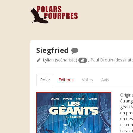
Siegfried
Lylian
(scénariste)
,
Paul Drouin
(dessinat
Polar
Editions
Votes
Avis
Origin
étrang
géants
un pre
un des
et con
caract