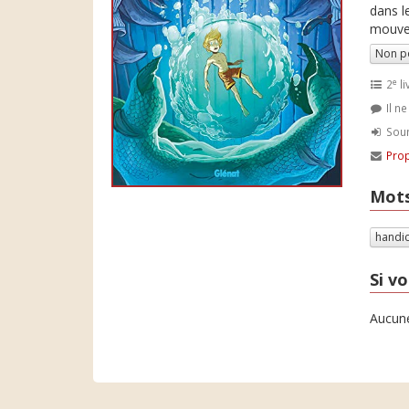
dans l
mouvem
Non p
e
2
li
Il n
Soum
Prop
Mots
handi
Si vo
Aucune