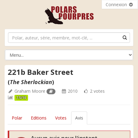
Connexion
221b Baker Street
(
The Sherlockian
)
Graham Moore
2010
2 votes
7.5/10
Polar
Editions
Votes
Avis