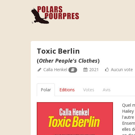
Toxic Berlin
(
Other People's Clothes
)
Calla Henkel
2021
Aucun vote
Polar
Editions
Votes
Avis
Quel m
Hailey
l'autr
Ensemb
elles 