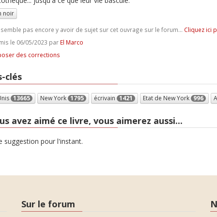
cothèque... jusqu'à ce que leur vie bascule.
 noir
e semble pas encore y avoir de sujet sur cet ouvrage sur le forum...
Cliquez ici 
is le 06/05/2023 par
El Marco
oser des corrections
-clés
Unis
13665
New York
1795
écrivain
1421
Etat de New York
996
A
us avez aimé ce livre, vous aimerez aussi...
 suggestion pour l'instant.
Sur le forum
N