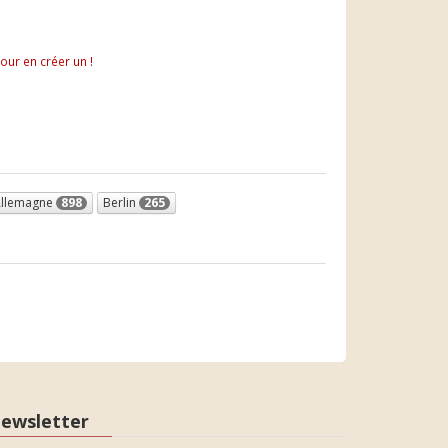
pour en créer un !
llemagne
898
Berlin
265
ewsletter