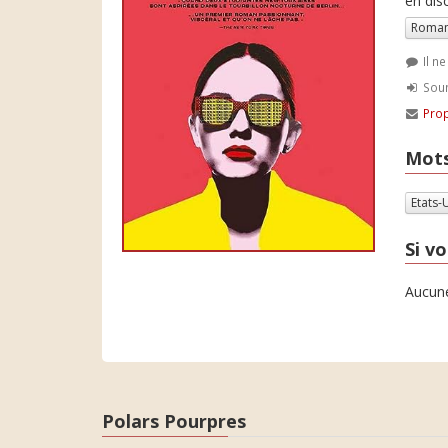
en dis
Roman
Il n
Soum
Prop
Mots
Etats-
Si vo
Aucune
Polars Pourpres