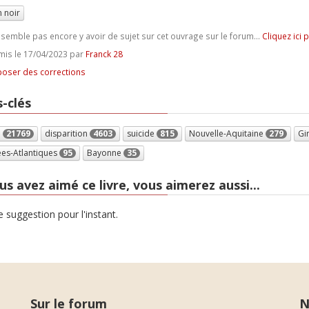
 noir
e semble pas encore y avoir de sujet sur cet ouvrage sur le forum...
Cliquez ici 
is le 17/04/2023 par
Franck 28
oser des corrections
-clés
e
21769
disparition
4603
suicide
815
Nouvelle-Aquitaine
279
Gi
es-Atlantiques
95
Bayonne
35
us avez aimé ce livre, vous aimerez aussi...
 suggestion pour l'instant.
Sur le forum
N