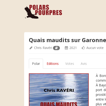
Quais maudits sur Garonn
Chris Ravéri
2021
Aucun vote
Polar
Editions
Votes
Avis
À Bord
commis
À Bayo
port d
prosti
entre 
plus vit