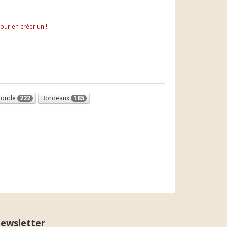
pour en créer un !
ronde
222
Bordeaux
185
ewsletter