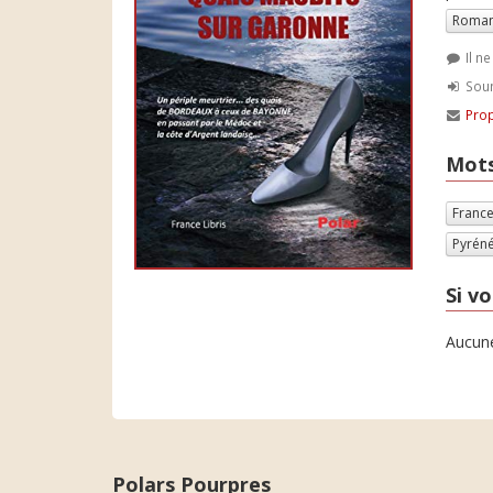
Roman
Il n
Soum
Prop
Mots
Franc
Pyréné
Si vo
Aucune
Polars Pourpres