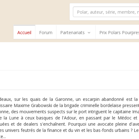
Accueil
Forum
Partenariats
Prix Polars Pourpre
e
eaux, sur les quais de la Garonne, un escarpin abandonné est la
saire Maxime Grabowski de la brigade criminelle bordelaise pressent
nne, des mouvements suspects sur le port intriguent le capitaine Iman
e la Lune à ceux basques de l'Adour, en passant par le Médoc et l
tuées et de dealers s'enchaînent. Pourquoi une avocate pleine d'aveni
les univers feutrés de la finance et du vin et les bas-fonds urbains ?
e...