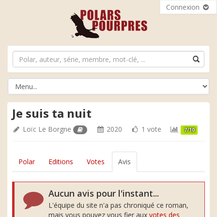
Connexion
Je suis ta nuit
Loïc Le Borgne
2020
1 vote
7/10
Polar
Editions
Votes
Avis
Aucun avis pour l'instant...
L'équipe du site n'a pas chroniqué ce roman,
mais vous pouvez vous fier aux
votes des