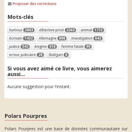
Proposer des corrections
Mots-clés
humour
2803
détective privé
2263
animal
1772
écrivain
1422
Allemagne
898
investigation
642
justice
543
énigme
518
femme fatale
99
erreur judiciaire
28
Stuttgart
6
Si vous avez aimé ce livre, vous aimerez
aussi...
Aucune suggestion pour l'instant.
Polars Pourpres
Polars Pourpres est une base de données communautaire sur