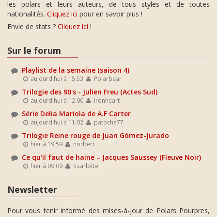
les polars et leurs auteurs, de tous styles et de toutes
nationalités.
Cliquez ici
pour en savoir plus !
Envie de stats ?
Cliquez ici
!
Sur le forum
Playlist de la semaine (saison 4)
aujourd'hui à 15:53
Polarbear
Trilogie des 90's - Julien Freu (Actes Sud)
aujourd'hui à 12:00
Ironheart
Série Delia Mariola de A.F Carter
aujourd'hui à 11:02
patoche77
Trilogie Reine rouge de Juan Gómez-Jurado
hier à 19:59
norbert
Ce qu'il faut de haine – Jacques Saussey (Fleuve Noir)
hier à 09:09
Ssarlotte
Newsletter
Pour vous tenir informé des mises-à-jour de Polars Pourpres,