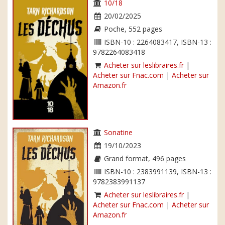
10/18
20/02/2025
Poche, 552 pages
ISBN-10 : 2264083417, ISBN-13 :
9782264083418
Acheter sur leslibraires.fr
|
Acheter sur Fnac.com
|
Acheter sur
Amazon.fr
Sonatine
19/10/2023
Grand format, 496 pages
ISBN-10 : 2383991139, ISBN-13 :
9782383991137
Acheter sur leslibraires.fr
|
Acheter sur Fnac.com
|
Acheter sur
Amazon.fr