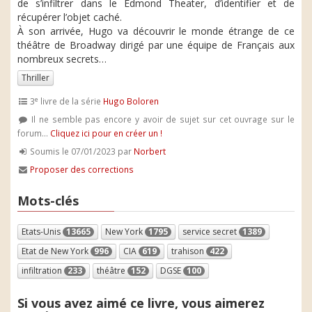
de s’infiltrer dans le Edmond Theater, d’identifier et de
récupérer l’objet caché.
À son arrivée, Hugo va découvrir le monde étrange de ce
théâtre de Broadway dirigé par une équipe de Français aux
nombreux secrets…
Thriller
e
3
livre de la série
Hugo Boloren
Il ne semble pas encore y avoir de sujet sur cet ouvrage sur le
forum...
Cliquez ici pour en créer un !
Soumis le 07/01/2023 par
Norbert
Proposer des corrections
Mots-clés
Etats-Unis
13665
New York
1795
service secret
1389
Etat de New York
996
CIA
619
trahison
422
infiltration
233
théâtre
152
DGSE
100
Si vous avez aimé ce livre, vous aimerez