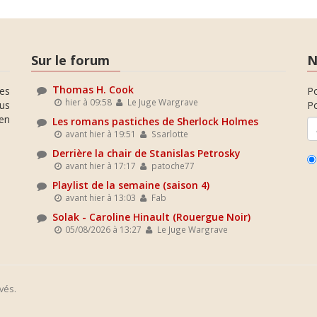
Sur le forum
N
Thomas H. Cook
es
P
hier à 09:58
Le Juge Wargrave
ous
Po
en
Les romans pastiches de Sherlock Holmes
avant hier à 19:51
Ssarlotte
Derrière la chair de Stanislas Petrosky
avant hier à 17:17
patoche77
Playlist de la semaine (saison 4)
avant hier à 13:03
Fab
Solak - Caroline Hinault (Rouergue Noir)
05/08/2026 à 13:27
Le Juge Wargrave
vés.