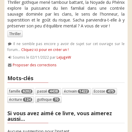
Thriller gothique mené tambour battant, la Noyade du Phénix
explore la puissance du lien familial dans une contrée
sauvage dominée par les clans, le sens de l'honneur, la
superstition et le goût du risque. Sacha parviendra-t-elle à y
préserver son peu d'équilibre mental ? A vous de voir !
Thriller
Il ne semble pas encore y avoir de sujet sur cet ouvrage sur le
forum...
Cliquez ici pour en créer un !
Soumis le 02/11/2022 par
LeJugeW
Proposer des corrections
Mots-clés
famille
6202
passé
4438
écrivain
1422
Ecosse
475
écriture
124
gothique
70
Si vous avez aimé ce livre, vous aimerez
aussi...
Aucune suggestion pour l'instant.