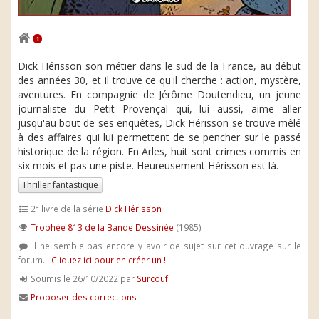
1
Dick Hérisson son métier dans le sud de la France, au début
des années 30, et il trouve ce qu'il cherche : action, mystère,
aventures. En compagnie de Jérôme Doutendieu, un jeune
journaliste du Petit Provençal qui, lui aussi, aime aller
jusqu'au bout de ses enquêtes, Dick Hérisson se trouve mêlé
à des affaires qui lui permettent de se pencher sur le passé
historique de la région. En Arles, huit sont crimes commis en
six mois et pas une piste. Heureusement Hérisson est là.
Thriller fantastique
e
2
livre de la série
Dick Hérisson
Trophée 813 de la Bande Dessinée
(1985)
Il ne semble pas encore y avoir de sujet sur cet ouvrage sur le
forum...
Cliquez ici pour en créer un !
Soumis le 26/10/2022 par
Surcouf
Proposer des corrections