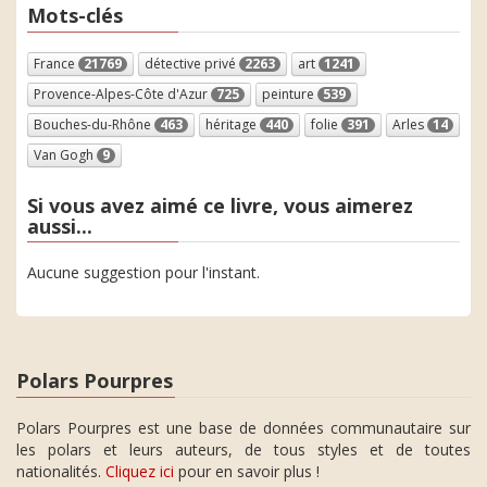
Mots-clés
France
21769
détective privé
2263
art
1241
Provence-Alpes-Côte d'Azur
725
peinture
539
Bouches-du-Rhône
463
héritage
440
folie
391
Arles
14
Van Gogh
9
Si vous avez aimé ce livre, vous aimerez
aussi...
Aucune suggestion pour l'instant.
Polars Pourpres
Polars Pourpres est une base de données communautaire sur
les polars et leurs auteurs, de tous styles et de toutes
nationalités.
Cliquez ici
pour en savoir plus !