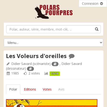
Connexion
Les Voleurs d'oreilles
Didier Savard
(scénariste)
,
Didier Savard
(dessinateur)
1985
2 votes
7.5/10
Polar
Editions
Votes
Avis