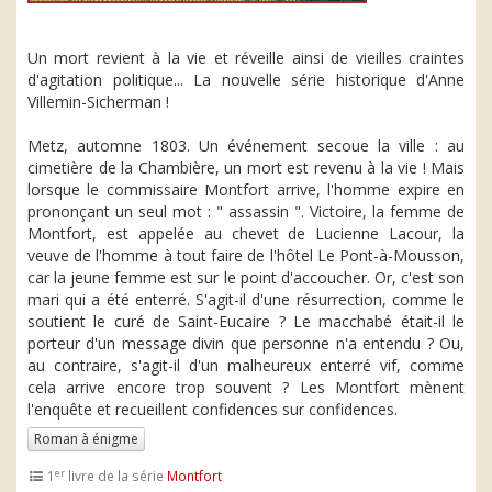
Un mort revient à la vie et réveille ainsi de vieilles craintes
d'agitation politique... La nouvelle série historique d'Anne
Villemin-Sicherman !
Metz, automne 1803. Un événement secoue la ville : au
cimetière de la Chambière, un mort est revenu à la vie ! Mais
lorsque le commissaire Montfort arrive, l'homme expire en
prononçant un seul mot : " assassin ". Victoire, la femme de
Montfort, est appelée au chevet de Lucienne Lacour, la
veuve de l'homme à tout faire de l'hôtel Le Pont-à-Mousson,
car la jeune femme est sur le point d'accoucher. Or, c'est son
mari qui a été enterré. S'agit-il d'une résurrection, comme le
soutient le curé de Saint-Eucaire ? Le macchabé était-il le
porteur d'un message divin que personne n'a entendu ? Ou,
au contraire, s'agit-il d'un malheureux enterré vif, comme
cela arrive encore trop souvent ? Les Montfort mènent
l'enquête et recueillent confidences sur confidences.
Roman à énigme
er
1
livre de la série
Montfort