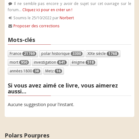
Il ne semble pas encore y avoir de sujet sur cet ouvrage sur le
forum...
Cliquez ici pour en créer un !
Soumis le 25/10/2022 par
Norbert
Proposer des corrections
Mots-clés
France
21769
polar historique
3300
XIXe siècle
1768
mort
950
investigation
641
énigme
518
années 1800
38
Metz
16
Si vous avez aimé ce livre, vous aimerez
aussi...
Aucune suggestion pour l'instant.
Polars Pourpres