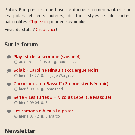
Polars Pourpres est une base de données communautaire sur
les polars et leurs auteurs, de tous styles et de toutes
nationalités.
Cliquez ici
pour en savoir plus !
Envie de stats ?
Cliquez ici
!
Sur le forum
Playlist de la semaine (saison 4)
aujourd'hui à 08:01
patoche77
Solak - Caroline Hinault (Rouergue Noir)
hier à 13:27
Le Juge Wargrave
Corrosion - Jon Bassoff (Gallmeister Néonoir)
hier à 09:56
JohnSteed
Série « Les furies » – Nicolas Lebel (Le Masque)
hier à 09:04
Emil
Les romans d'Alexis Laipsker
hier à 07:42
El Marco
Newsletter