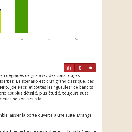
1
1
8
9
10
 en dégradés de gris avec des tons rouges
uperbes. Le scénario est d'un grand classique, des
Niro, Joe Pecsi et toutes les "gueules" de bandits
io est plus détaillé, plus étudié, toujours aussi
méricaine sont tous la.
le laisser la porte ouverte à une suite. Etrange.
d'art, en échange de sa liberté. Et la belle Caprice