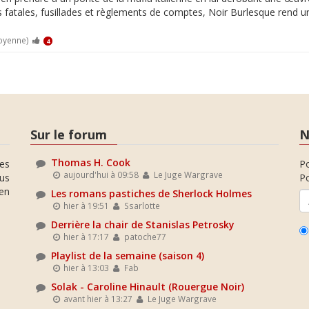
es fatales, fusillades et règlements de comptes, Noir Burlesque rend
oyenne)
4
Sur le forum
N
Thomas H. Cook
es
P
aujourd'hui à 09:58
Le Juge Wargrave
ous
Po
en
Les romans pastiches de Sherlock Holmes
hier à 19:51
Ssarlotte
Derrière la chair de Stanislas Petrosky
hier à 17:17
patoche77
Playlist de la semaine (saison 4)
hier à 13:03
Fab
Solak - Caroline Hinault (Rouergue Noir)
avant hier à 13:27
Le Juge Wargrave