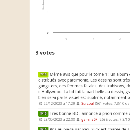
Nombre de votes
1
0
0
1
2
3 votes
Même avis que pour le tome 1 : un album él
7/10
distribués avec parcimonie. Les dessins sont très
gangsters, des femmes fatales, des trahisons, des
d'Hollywood. La bd fait la part belle au dessin, g
bien servi par le visuel est sublimé, notamment p
22/12/2023 à 17:29
Surcouf
(561 votes, 7.3/10 d
Très bonne BD : annoncé a priori comme un d
8/10
23/05/2023 à 22:00
gamille67
(2638 votes, 7.3/1
Pris au piège par Rex, Slick est chargé de s
8/10