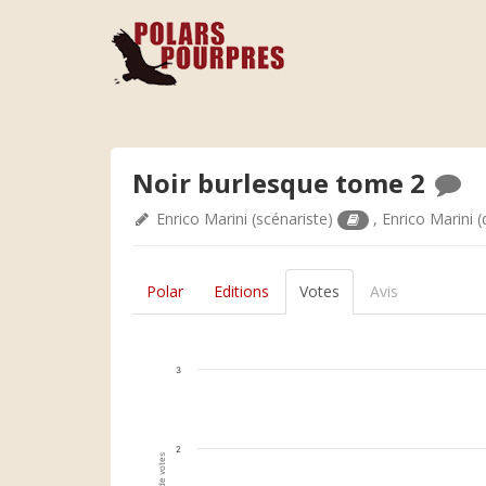
Noir burlesque tome 2
Enrico Marini
(scénariste)
,
Enrico Marini
(
Polar
Editions
Votes
Avis
3
2