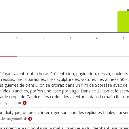
3
4
5
6
7
égant avant toute chose. Présentation, pagination, dessin, couleurs
 réussis, mecs baraqués, filles sculpturales, voitures des années 50 s
 guerres de clans ... on se croirait dans un film de Scorsèse avec de 
randes planches, parfois une case par page. Dans ce 2e tome, le scénar
ar le corps de Caprice. Les codes des aventures dans la mafia italo-a
e moyenne)
2
iptyque, on peut s'interroger sur l'une des répliques finales qui semb
0 de moyenne)
4
'en prendre à un ponte de la mafia italienne en lui dérobant une œuvre 