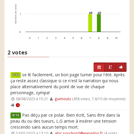
Nombre de votes
1
1
1
1
1
0
0
1
2
3
4
5
6
7
8
9
10
2 votes
se lit facilement, un bon page turner pour l'été. Après
7/10
ça reste assez classique si ce n'est la narration qui nous
place alternativement du point de vue de chaque
personnage, sympa!
08/08/2023 à 15:21
guimouts
(458 votes, 7.8/10 de moyenne)
1
Pas déçu par ce polar. Bien écrit, Sans être dans la
8/10
peau du ou des tueurs, L.G arrive à insérer une tension
crescendo sans aucun temps mort.
13/01/2023 à 13:10
alric.souchon3@wanadoo.fr
(4 votes,