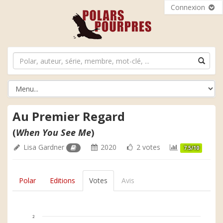
Connexion
Au Premier Regard
(
When You See Me
)
Lisa Gardner
2020
2 votes
7.5/10
Polar
Editions
Votes
Avis
2