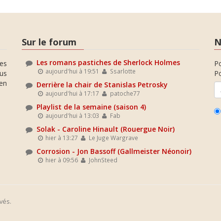
Sur le forum
N
Les romans pastiches de Sherlock Holmes
es
P
aujourd'hui à 19:51
Ssarlotte
ous
Po
en
Derrière la chair de Stanislas Petrosky
aujourd'hui à 17:17
patoche77
Playlist de la semaine (saison 4)
aujourd'hui à 13:03
Fab
Solak - Caroline Hinault (Rouergue Noir)
hier à 13:27
Le Juge Wargrave
Corrosion - Jon Bassoff (Gallmeister Néonoir)
hier à 09:56
JohnSteed
vés.