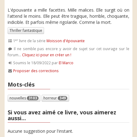
L'épouvante a mille facettes. Mille malices. Elle surgit où on
l'attend le moins. Elle peut être tragique, horrible, choquante,
indicible. Et parfois même rigolarde. Comme la mort.
Thriller fantastique
er
1
livre de la série
Moisson d'épouvante
Il ne semble pas encore y avoir de sujet sur cet ouvrage sur le
forum...
Cliquez ici pour en créer un !
Soumis le 18/09/2022 par
El Marco
Proposer des corrections
Mots-clés
nouvelles
3103
horreur
349
Si vous avez aimé ce livre, vous aimerez
aussi...
Aucune suggestion pour l'instant.