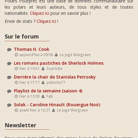
Polars Pourpres est une base de données communautaire sur
les polars et leurs auteurs, de tous styles et de toutes
nationalités.
Cliquez ici
pour en savoir plus !
Envie de stats ?
Cliquez ici
!
Sur le forum
Thomas H. Cook
aujourd'hui à 09:58
Le Juge Wargrave
Les romans pastiches de Sherlock Holmes
hier à 19:51
Ssarlotte
Derrière la chair de Stanislas Petrosky
hier à 17:17
patoche77
Playlist de la semaine (saison 4)
hier à 13:03
Fab
Solak - Caroline Hinault (Rouergue Noir)
avant hier à 13:27
Le Juge Wargrave
Newsletter