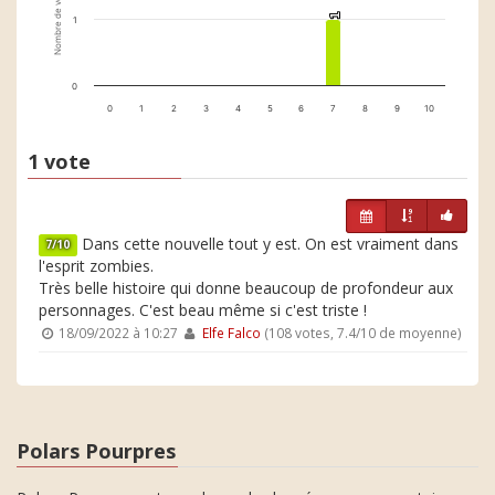
Nombre de votes
1
1
1
0
0
1
2
3
4
5
6
7
8
9
10
1 vote
Dans cette nouvelle tout y est. On est vraiment dans
7/10
l'esprit zombies.
Très belle histoire qui donne beaucoup de profondeur aux
personnages. C'est beau même si c'est triste !
18/09/2022 à 10:27
Elfe Falco
(108 votes, 7.4/10 de moyenne)
Polars Pourpres