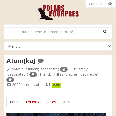
Connexion
Atom[ka]
Sylvain Runberg
(scénariste)
,
Luc Brahy
(dessinateur)
,
Franck Thilliez
(d'après l'oeuvre de)
2022
1 vote
6/10
Polar
Editions
Votes
Avis