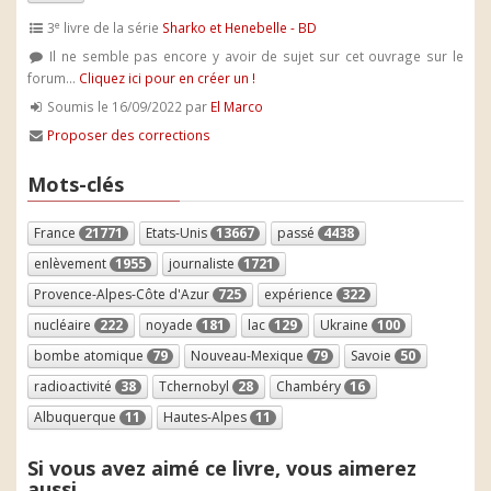
e
3
livre de la série
Sharko et Henebelle - BD
Il ne semble pas encore y avoir de sujet sur cet ouvrage sur le
forum...
Cliquez ici pour en créer un !
Soumis le 16/09/2022 par
El Marco
Proposer des corrections
Mots-clés
France
21771
Etats-Unis
13667
passé
4438
enlèvement
1955
journaliste
1721
Provence-Alpes-Côte d'Azur
725
expérience
322
nucléaire
222
noyade
181
lac
129
Ukraine
100
bombe atomique
79
Nouveau-Mexique
79
Savoie
50
radioactivité
38
Tchernobyl
28
Chambéry
16
Albuquerque
11
Hautes-Alpes
11
Si vous avez aimé ce livre, vous aimerez
aussi...