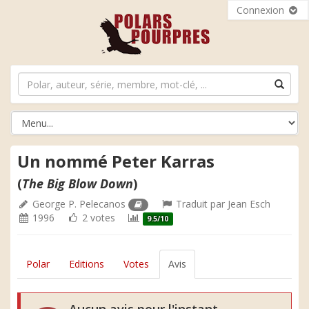
Connexion
Un nommé Peter Karras
(
The Big Blow Down
)
George P. Pelecanos
Traduit par
Jean Esch
1996
2 votes
9.5/10
Polar
Editions
Votes
Avis