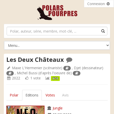
Connexion
Les Deux Châteaux
Maxe L'Hermenier
(scénariste)
,
Djet
(dessinateur)
,
Michel Bussi
(d'après l'oeuvre de)
2022
1 vote
6/10
Polar
Editions
Votes
Avis
Jungle