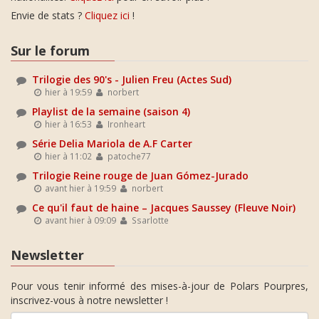
Envie de stats ?
Cliquez ici
!
Sur le forum
Trilogie des 90's - Julien Freu (Actes Sud)
hier à 19:59
norbert
Playlist de la semaine (saison 4)
hier à 16:53
Ironheart
Série Delia Mariola de A.F Carter
hier à 11:02
patoche77
Trilogie Reine rouge de Juan Gómez-Jurado
avant hier à 19:59
norbert
Ce qu'il faut de haine – Jacques Saussey (Fleuve Noir)
avant hier à 09:09
Ssarlotte
Newsletter
Pour vous tenir informé des mises-à-jour de Polars Pourpres,
inscrivez-vous à notre newsletter !