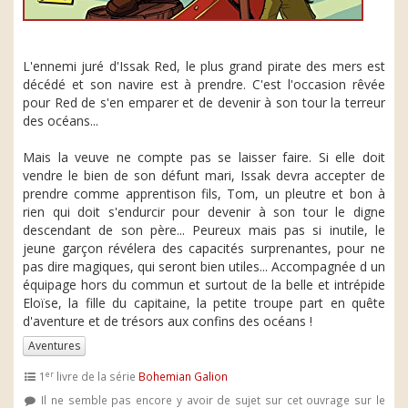
L'ennemi juré d'Issak Red, le plus grand pirate des mers est
décédé et son navire est à prendre. C'est l'occasion rêvée
pour Red de s'en emparer et de devenir à son tour la terreur
des océans...
Mais la veuve ne compte pas se laisser faire. Si elle doit
vendre le bien de son défunt mari, Issak devra accepter de
prendre comme apprentison fils, Tom, un pleutre et bon à
rien qui doit s'endurcir pour devenir à son tour le digne
descendant de son père... Peureux mais pas si inutile, le
jeune garçon révélera des capacités surprenantes, pour ne
pas dire magiques, qui seront bien utiles... Accompagnée d un
équipage hors du commun et surtout de la belle et intrépide
Eloïse, la fille du capitaine, la petite troupe part en quête
d'aventure et de trésors aux confins des océans !
Aventures
er
1
livre de la série
Bohemian Galion
Il ne semble pas encore y avoir de sujet sur cet ouvrage sur le