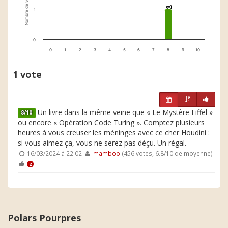
Nombre de votes
1
1
1
0
0
1
2
3
4
5
6
7
8
9
10
1 vote
Un livre dans la même veine que « Le Mystère Eiffel »
8/10
ou encore « Opération Code Turing ». Comptez plusieurs
heures à vous creuser les méninges avec ce cher Houdini :
si vous aimez ça, vous ne serez pas déçu. Un régal.
16/03/2024 à 22:02
mamboo
(456 votes, 6.8/10 de moyenne)
2
Polars Pourpres