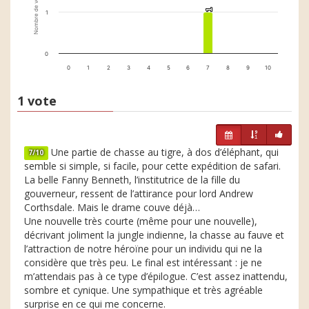
Nombre de votes
1
1
1
0
0
1
2
3
4
5
6
7
8
9
10
1 vote
Une partie de chasse au tigre, à dos d’éléphant, qui
7/10
semble si simple, si facile, pour cette expédition de safari.
La belle Fanny Benneth, l’institutrice de la fille du
gouverneur, ressent de l’attirance pour lord Andrew
Corthsdale. Mais le drame couve déjà…
Une nouvelle très courte (même pour une nouvelle),
décrivant joliment la jungle indienne, la chasse au fauve et
l’attraction de notre héroïne pour un individu qui ne la
considère que très peu. Le final est intéressant : je ne
m’attendais pas à ce type d’épilogue. C’est assez inattendu,
sombre et cynique. Une sympathique et très agréable
surprise en ce qui me concerne.