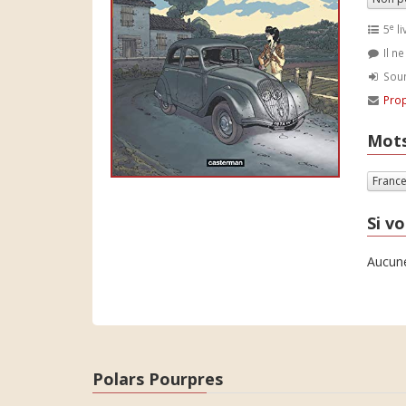
e
5
li
Il n
Soum
Prop
Mots
Franc
Si vo
Aucune
Polars Pourpres