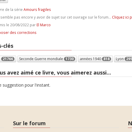
vre de la série
Amours fragiles
e semble pas encore y avoir de sujet sur cet ouvrage sur le forum...
Cliquez ici 
is le 20/08/2022 par
El Marco
oser des corrections
-clés
e
21766
Seconde Guerre mondiale
1730
années 1940
818
Lyon
29
us avez aimé ce livre, vous aimerez aussi...
 suggestion pour l'instant.
Sur le forum
N