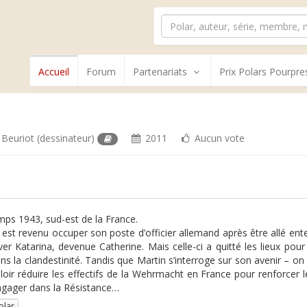
Accueil
Forum
Partenariats
Prix Polars Pourpre
 Beuriot
(dessinateur)
2011
Aucun vote
mps 1943, sud-est de la France.
 est revenu occuper son poste d’officier allemand après être allé ente
ver Katarina, devenue Catherine. Mais celle-ci a quitté les lieux pou
ns la clandestinité. Tandis que Martin s’interroge sur son avenir – 
loir réduire les effectifs de la Wehrmacht en France pour renforcer le
ngager dans la Résistance…
olar