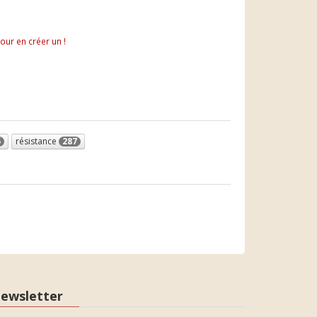
pour en créer un !
5
résistance
287
ewsletter