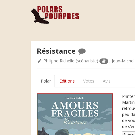
Résistance
Philippe Richelle
(scénariste)
,
Jean-Michel
Polar
Editions
Votes
Avis
Printe
Martin
retrou
peu da
de vou
de s’e
Non p