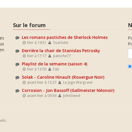
Sur le forum
N
Les romans pastiches de Sherlock Holmes
es
P
hier à 19:51
Ssarlotte
ous
Po
en
Derrière la chair de Stanislas Petrosky
hier à 17:17
patoche77
Playlist de la semaine (saison 4)
hier à 13:03
Fab
Solak - Caroline Hinault (Rouergue Noir)
avant hier à 13:27
Le Juge Wargrave
Corrosion - Jon Bassoff (Gallmeister Néonoir)
avant hier à 09:56
JohnSteed
vés.