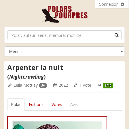
Connexion
Arpenter la nuit
(
Nightcrawling
)
Leila Mottley
2022
1 vote
8/10
Polar
Editions
Votes
Avis